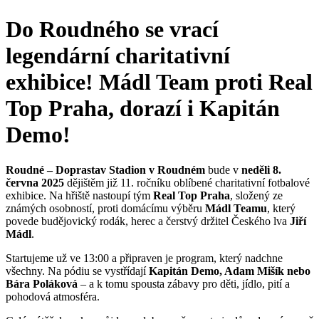
Do Roudného se vrací
legendární charitativní
exhibice! Mádl Team proti Real
Top Praha, dorazí i Kapitán
Demo!
Roudné – Doprastav Stadion v Roudném
bude v
neděli 8.
června 2025
dějištěm již 11. ročníku oblíbené charitativní fotbalové
exhibice. Na hřiště nastoupí tým
Real Top Praha
, složený ze
známých osobností, proti domácímu výběru
Mádl Teamu
, který
povede budějovický rodák, herec a čerstvý držitel Českého lva
Jiří
Mádl
.
Startujeme už ve 13:00 a připraven je program, který nadchne
všechny. Na pódiu se vystřídají
Kapitán Demo, Adam Mišík nebo
Bára Poláková
– a k tomu spousta zábavy pro děti, jídlo, pití a
pohodová atmosféra.