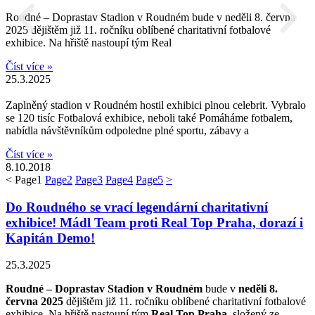
Roudné – Doprastav Stadion v Roudném bude v neděli 8. června
2025 dějištěm již 11. ročníku oblíbené charitativní fotbalové
exhibice. Na hřiště nastoupí tým Real
Číst více »
25.3.2025
Zaplněný stadion v Roudném hostil exhibici plnou celebrit. Vybralo
se 120 tisíc Fotbalová exhibice, neboli také Pomáháme fotbalem,
nabídla návštěvníkům odpoledne plné sportu, zábavy a
Číst více »
8.10.2018
<
Page
1
Page
2
Page
3
Page
4
Page
5
>
Do Roudného se vrací legendární charitativní
exhibice! Mádl Team proti Real Top Praha, dorazí i
Kapitán Demo!
25.3.2025
Roudné – Doprastav Stadion v Roudném
bude v
neděli 8.
června 2025
dějištěm již 11. ročníku oblíbené charitativní fotbalové
exhibice. Na hřiště nastoupí tým
Real Top Praha
, složený ze