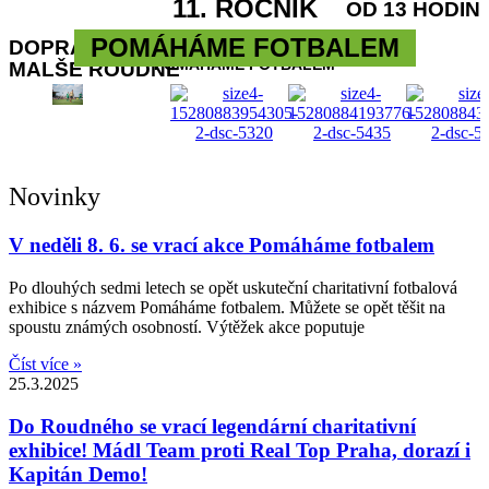
11. ROČNÍK
OD 13 HODIN
POMÁHÁME FOTBALEM
11. ROČNÍK
DOPRASTAV STADION
POMÁHÁME FOTBALEM
MALŠE ROUDNÉ
Novinky
V neděli 8. 6. se vrací akce Pomáháme fotbalem
Po dlouhých sedmi letech se opět uskuteční charitativní fotbalová
exhibice s názvem Pomáháme fotbalem. Můžete se opět těšit na
spoustu známých osobností. Výtěžek akce poputuje
Číst více »
25.3.2025
Do Roudného se vrací legendární charitativní
exhibice! Mádl Team proti Real Top Praha, dorazí i
Kapitán Demo!