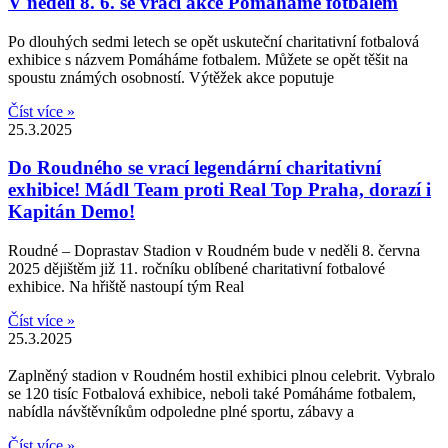
V neděli 8. 6. se vrací akce Pomáháme fotbalem
Po dlouhých sedmi letech se opět uskuteční charitativní fotbalová
exhibice s názvem Pomáháme fotbalem. Můžete se opět těšit na
spoustu známých osobností. Výtěžek akce poputuje
Číst více »
25.3.2025
Do Roudného se vrací legendární charitativní
exhibice! Mádl Team proti Real Top Praha, dorazí i
Kapitán Demo!
Roudné – Doprastav Stadion v Roudném bude v neděli 8. června
2025 dějištěm již 11. ročníku oblíbené charitativní fotbalové
exhibice. Na hřiště nastoupí tým Real
Číst více »
25.3.2025
Zaplněný stadion v Roudném hostil exhibici plnou celebrit. Vybralo
se 120 tisíc Fotbalová exhibice, neboli také Pomáháme fotbalem,
nabídla návštěvníkům odpoledne plné sportu, zábavy a
Číst více »