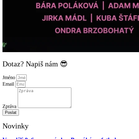
Dotaz? Napiš nám 😎
Jméno
Email
Zpráva
Poslat
Novinky