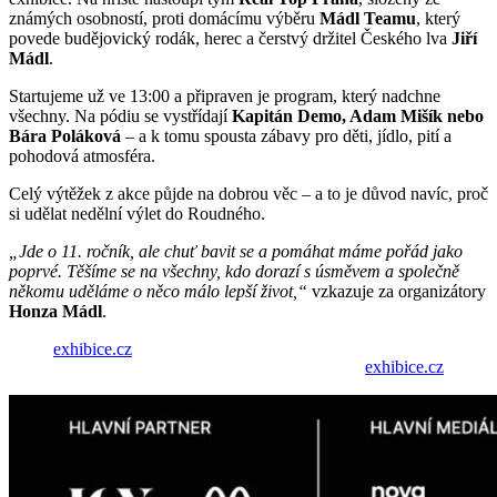
známých osobností, proti domácímu výběru
Mádl Teamu
, který
povede budějovický rodák, herec a čerstvý držitel Českého lva
Jiří
Mádl
.
Startujeme už ve 13:00 a připraven je program, který nadchne
všechny. Na pódiu se vystřídají
Kapitán Demo, Adam Mišík nebo
Bára Poláková
– a k tomu spousta zábavy pro děti, jídlo, pití a
pohodová atmosféra.
Celý výtěžek z akce půjde na dobrou věc – a to je důvod navíc, proč
si udělat nedělní výlet do Roudného.
„Jde o 11. ročník, ale chuť bavit se a pomáhat máme pořád jako
poprvé. Těšíme se na všechny, kdo dorazí s úsměvem a společně
někomu uděláme o něco málo lepší život,“
vzkazuje za organizátory
Honza Mádl
.
exhibice.cz
exhibice.cz